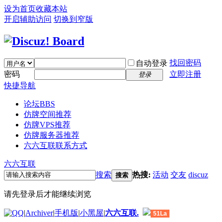
设为首页
收藏本站
开启辅助访问
切换到窄版
找回密码
自动登录
密码
立即注册
登录
快捷导航
论坛
BBS
仿牌空间推荐
仿牌VPS推荐
仿牌服务器推荐
六六互联联系方式
六六互联
搜索
热搜:
活动
交友
discuz
搜索
请先登录后才能继续浏览
|
Archiver
|
手机版
|
小黑屋
|
六六互联.
51La