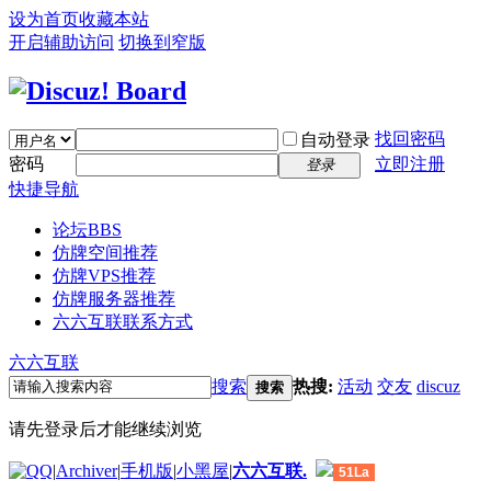
设为首页
收藏本站
开启辅助访问
切换到窄版
找回密码
自动登录
密码
立即注册
登录
快捷导航
论坛
BBS
仿牌空间推荐
仿牌VPS推荐
仿牌服务器推荐
六六互联联系方式
六六互联
搜索
热搜:
活动
交友
discuz
搜索
请先登录后才能继续浏览
|
Archiver
|
手机版
|
小黑屋
|
六六互联.
51La