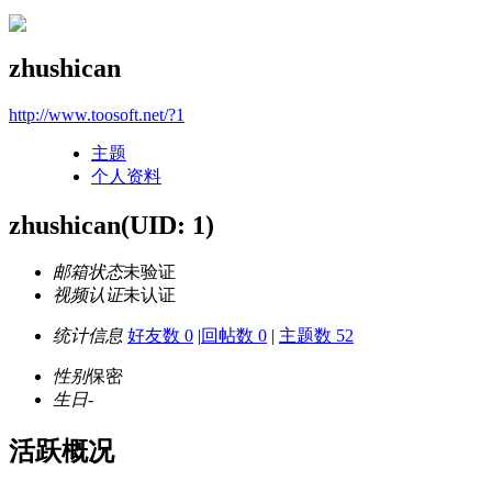
zhushican
http://www.toosoft.net/?1
主题
个人资料
zhushican
(UID: 1)
邮箱状态
未验证
视频认证
未认证
统计信息
好友数 0
|
回帖数 0
|
主题数 52
性别
保密
生日
-
活跃概况