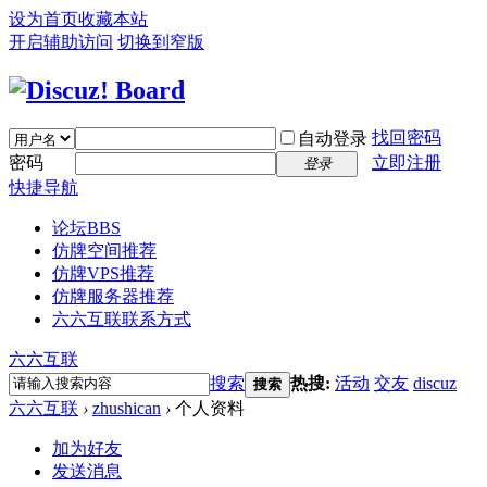
设为首页
收藏本站
开启辅助访问
切换到窄版
找回密码
自动登录
密码
立即注册
登录
快捷导航
论坛
BBS
仿牌空间推荐
仿牌VPS推荐
仿牌服务器推荐
六六互联联系方式
六六互联
搜索
热搜:
活动
交友
discuz
搜索
六六互联
›
zhushican
›
个人资料
加为好友
发送消息