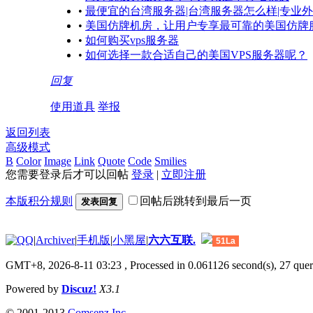
•
最便宜的台湾服务器|台湾服务器怎么样|专业
•
美国仿牌机房，让用户专享最可靠的美国仿牌
•
如何购买vps服务器
•
如何选择一款合适自己的美国VPS服务器呢？
回复
使用道具
举报
返回列表
高级模式
B
Color
Image
Link
Quote
Code
Smilies
您需要登录后才可以回帖
登录
|
立即注册
本版积分规则
回帖后跳转到最后一页
发表回复
|
Archiver
|
手机版
|
小黑屋
|
六六互联.
51La
GMT+8, 2026-8-11 03:23
, Processed in 0.061126 second(s), 27 queri
Powered by
Discuz!
X3.1
© 2001-2013
Comsenz Inc.