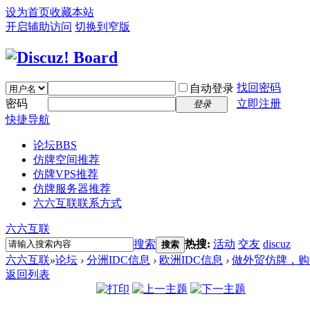
设为首页
收藏本站
开启辅助访问
切换到窄版
找回密码
自动登录
密码
立即注册
登录
快捷导航
论坛
BBS
仿牌空间推荐
仿牌VPS推荐
仿牌服务器推荐
六六互联联系方式
六六互联
搜索
热搜:
活动
交友
discuz
搜索
六六互联
»
论坛
›
分洲IDC信息
›
欧洲IDC信息
›
做外贸仿牌，购买
返回列表