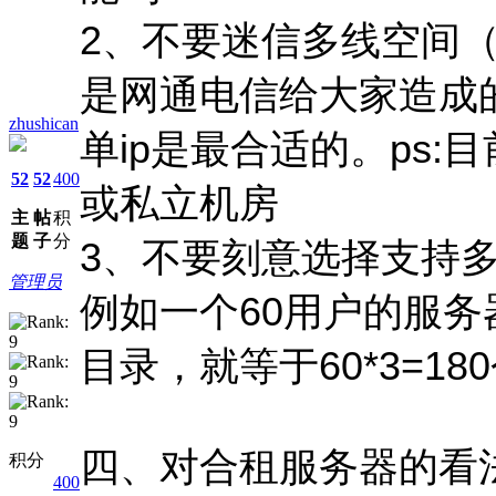
2、不要迷信多线空间
是网通电信给大家造成
zhushican
单ip是最合适的。ps
52
52
400
或私立机房
主
帖
积
题
子
分
3、不要刻意选择支持
管理员
例如一个60用户的服
目录，就等于60*3=1
四、对合租服务器的看
积分
400