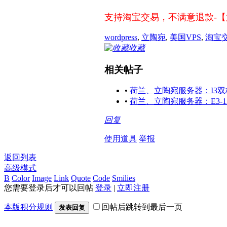
支持淘宝交易，不满意退款-
wordpress
,
立陶宛
,
美国VPS
,
淘宝
收藏
相关帖子
•
荷兰、立陶宛服务器：I3双核 
•
荷兰、立陶宛服务器：E3-1230
回复
使用道具
举报
返回列表
高级模式
B
Color
Image
Link
Quote
Code
Smilies
您需要登录后才可以回帖
登录
|
立即注册
本版积分规则
回帖后跳转到最后一页
发表回复