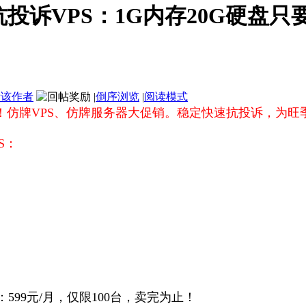
诉VPS：1G内存20G硬盘只要-
看该作者
|
倒序浏览
|
阅读模式
！仿牌VPS、仿牌服务器大促销。稳定快速抗投诉，为旺
S：
特价：599元/月，仅限100台，卖完为止！