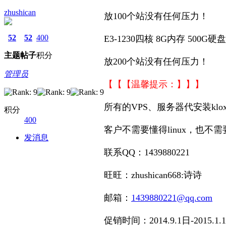
zhushican
放100个站没有任何压力！
52
52
400
E3-1230四核 8G内存 500
主题
帖子
积分
放200个站没有任何压力！
管理员
【【【温馨提示：】】】
所有的VPS、服务器代安装kloxo、
积分
400
客户不需要懂得linux，也
发消息
联系QQ：1439880221
旺旺：zhushican668:诗诗
邮箱：
1439880221@qq.com
促销时间：2014.9.1日-2015.1.