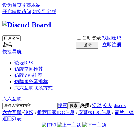
设为首页
收藏本站
开启辅助访问
切换到窄版
找回密码
自动登录
密码
立即注册
登录
快捷导航
论坛
BBS
仿牌空间推荐
仿牌VPS推荐
仿牌服务器推荐
六六互联联系方式
六六互联
搜索
热搜:
活动
交友
discuz
搜索
六六互联
»
论坛
›
推荐国家IDC信息
›
安哥拉IDC信息
›
荷兰、德国
返回列表