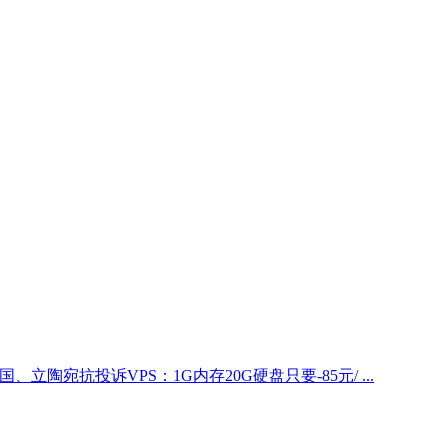
、立陶宛抗投诉VPS：1G内存20G硬盘只要-85元/ ...